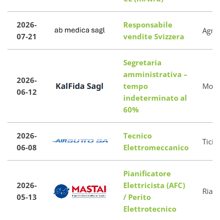
2026-
Responsabile
Agno
07-21
vendite Svizzera
Segretaria
amministrativa –
2026-
tempo
Mont
06-12
indeterminato al
60%
2026-
Tecnico
Ticin
06-08
Elettromeccanico
Pianificatore
2026-
Elettricista (AFC)
Riazz
05-13
/ Perito
Elettrotecnico