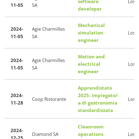
software
Loso
11-05
SA
developer
Mechanical
2024-
Agie Charmilles
simulation
Loso
11-05
SA
engineer
Motion and
2024-
Agie Charmilles
electrical
Loso
11-05
SA
engineer
Apprendistato
2024-
2025: impiegato/-
Coop Ristorante
Loso
11-28
a di gastronomia
standardizzata
Cleanroom
2024-
Diamond SA
operations
Loso
12-25