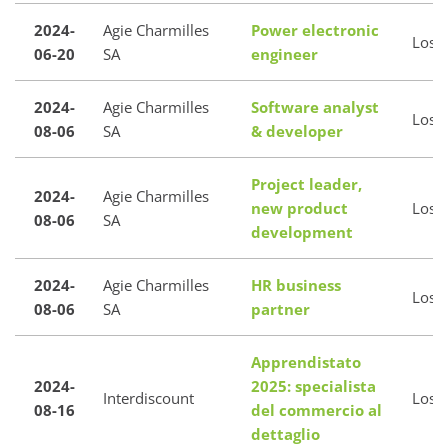
2024-
Agie Charmilles
Power electronic
Loso
06-20
SA
engineer
2024-
Agie Charmilles
Software analyst
Loso
08-06
SA
& developer
Project leader,
2024-
Agie Charmilles
new product
Loso
08-06
SA
development
2024-
Agie Charmilles
HR business
Loso
08-06
SA
partner
Apprendistato
2024-
2025: specialista
Interdiscount
Loso
08-16
del commercio al
dettaglio