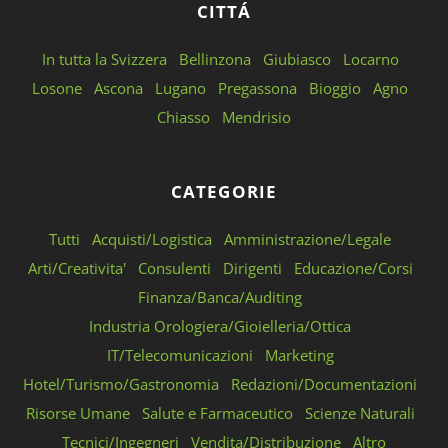
CITTÁ
In tutta la Svizzera
Bellinzona
Giubiasco
Locarno
Losone
Ascona
Lugano
Pregassona
Bioggio
Agno
Chiasso
Mendrisio
CATEGORIE
Tutti
Acquisti/Logistica
Amministrazione/Legale
Arti/Creativita'
Consulenti
Dirigenti
Educazione/Corsi
Finanza/Banca/Auditing
Industria Orologiera/Gioielleria/Ottica
IT/Telecomunicazioni
Marketing
Hotel/Turismo/Gastronomia
Redazioni/Documentazioni
Risorse Umane
Salute e Farmaceutico
Scienze Naturali
Tecnici/Ingegneri
Vendita/Distribuzione
Altro