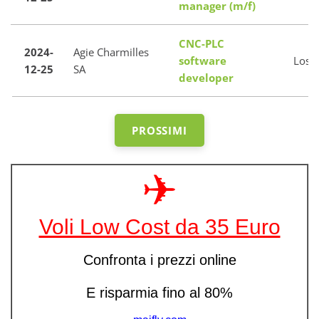
manager (m/f)
CNC-PLC
2024-
Agie Charmilles
software
Loso
12-25
SA
developer
PROSSIMI