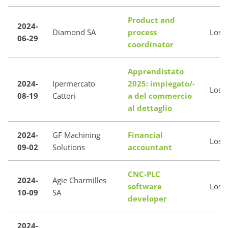
Product and
2024-
Diamond SA
process
Loso
06-29
coordinator
Apprendistato
2024-
Ipermercato
2025: impiegato/-
Loso
08-19
Cattori
a del commercio
al dettaglio
2024-
GF Machining
Financial
Loso
09-02
Solutions
accountant
CNC-PLC
2024-
Agie Charmilles
software
Loso
10-09
SA
developer
2024-