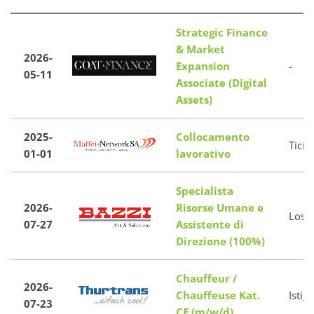
Strategic Finance
& Market
2026-
Expansion
-
05-11
Associate (Digital
Assets)
2025-
Collocamento
Ticin
01-01
lavorativo
Specialista
2026-
Risorse Umane e
Loso
07-27
Assistente di
Direzione (100%)
Chauffeur /
2026-
Chauffeuse Kat.
Istig
07-23
CE (m/w/d)