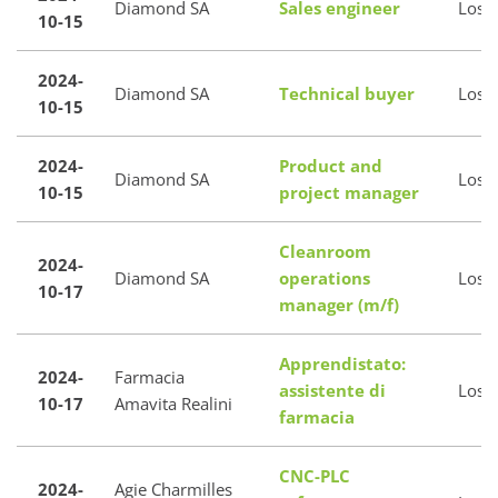
Diamond SA
Sales engineer
Loso
10-15
2024-
Diamond SA
Technical buyer
Loso
10-15
2024-
Product and
Diamond SA
Loso
10-15
project manager
Cleanroom
2024-
Diamond SA
operations
Loso
10-17
manager (m/f)
Apprendistato:
2024-
Farmacia
assistente di
Loso
10-17
Amavita Realini
farmacia
CNC-PLC
2024-
Agie Charmilles