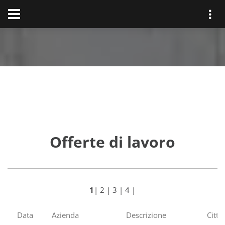
Offerte di lavoro
1
|
2
|
3
|
4
|
Data
Azienda
Descrizione
Cittá