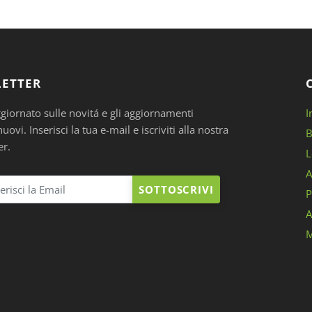
ETTER
ggiornato sulle novitá e gli aggiornamenti
I
ovi. Inserisci la tua e-mail e iscriviti alla nostra
B
er.
L
A
SOTTOSCRIVI
P
A
M