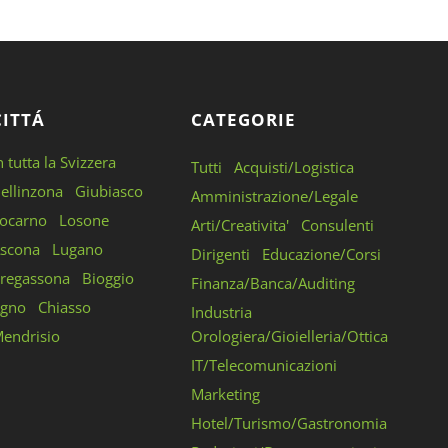
CITTÁ
CATEGORIE
n tutta la Svizzera
Tutti
Acquisti/Logistica
ellinzona
Giubiasco
Amministrazione/Legale
ocarno
Losone
Arti/Creativita'
Consulenti
scona
Lugano
Dirigenti
Educazione/Corsi
regassona
Bioggio
Finanza/Banca/Auditing
gno
Chiasso
Industria
endrisio
Orologiera/Gioielleria/Ottica
IT/Telecomunicazioni
Marketing
Hotel/Turismo/Gastronomia