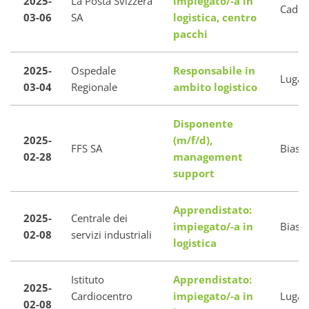
2025-
La Posta Svizzera
impiegato/-a in
Caden
03-06
SA
logistica, centro
pacchi
2025-
Ospedale
Responsabile in
Luga
03-04
Regionale
ambito logistico
Disponente
2025-
(m/f/d),
FFS SA
Biasc
02-28
management
support
Apprendistato:
2025-
Centrale dei
impiegato/-a in
Biasc
02-08
servizi industriali
logistica
Istituto
Apprendistato:
2025-
Cardiocentro
impiegato/-a in
Luga
02-08