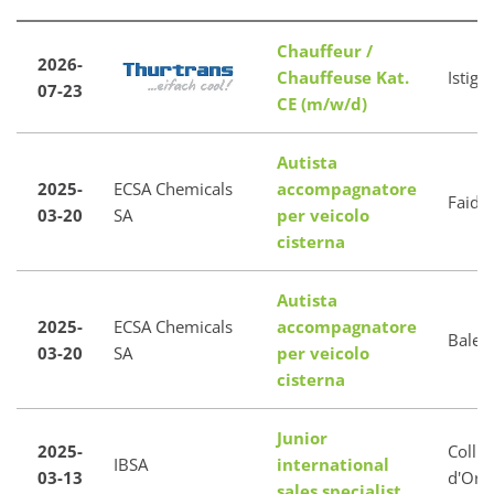
Chauffeur /
2026-
Chauffeuse Kat.
Istigh
07-23
CE (m/w/d)
Autista
2025-
ECSA Chemicals
accompagnatore
Faido
03-20
SA
per veicolo
cisterna
Autista
2025-
ECSA Chemicals
accompagnatore
Baler
03-20
SA
per veicolo
cisterna
Junior
2025-
Collin
IBSA
international
03-13
d'Oro
sales specialist