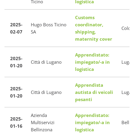
Ticino
logistica
Customs
2025-
Hugo Boss Ticino
coordinator,
Coldr
02-07
SA
shipping,
maternity cover
Apprendistato:
2025-
Città di Lugano
impiegato/-a in
Luga
01-20
logistica
Apprendista
2025-
Città di Lugano
autista di veicoli
Luga
01-20
pesanti
Azienda
Apprendistato:
2025-
Multiservizi
impiegato/-a in
Belli
01-16
Bellinzona
logistica