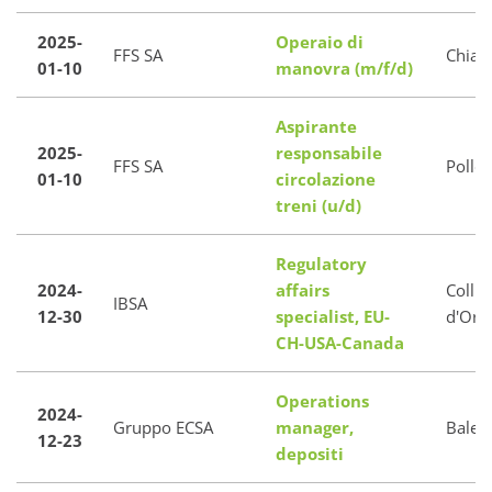
2025-
Operaio di
FFS SA
Chias
01-10
manovra (m/f/d)
Aspirante
2025-
responsabile
FFS SA
Polleg
01-10
circolazione
treni (u/d)
Regulatory
2024-
affairs
Collin
IBSA
12-30
specialist, EU-
d'Oro
CH-USA-Canada
Operations
2024-
Gruppo ECSA
manager,
Baler
12-23
depositi