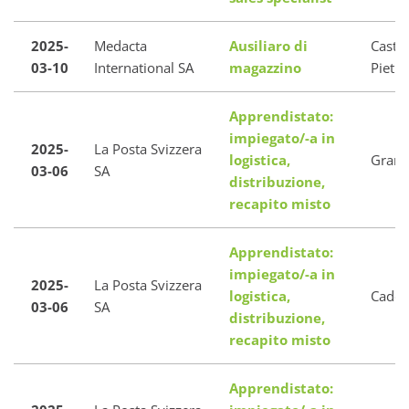
2025-
Medacta
Ausiliaro di
Castel
03-10
International SA
magazzino
Pietro
Apprendistato:
impiegato/-a in
2025-
La Posta Svizzera
logistica,
Granc
03-06
SA
distribuzione,
recapito misto
Apprendistato:
impiegato/-a in
2025-
La Posta Svizzera
logistica,
Caden
03-06
SA
distribuzione,
recapito misto
Apprendistato: