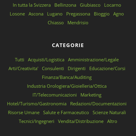
In tutta la Svizzera
Bellinzona
Giubiasco
Locarno
Losone
Ascona
Lugano
Pregassona
Bioggio
Agno
Chiasso
Mendrisio
CATEGORIE
Tutti
Acquisti/Logistica
Amministrazione/Legale
Arti/Creativita'
Consulenti
Dirigenti
Educazione/Corsi
Finanza/Banca/Auditing
Industria Orologiera/Gioielleria/Ottica
IT/Telecomunicazioni
Marketing
Hotel/Turismo/Gastronomia
Redazioni/Documentazioni
Risorse Umane
Salute e Farmaceutico
Scienze Naturali
Tecnici/Ingegneri
Vendita/Distribuzione
Altro