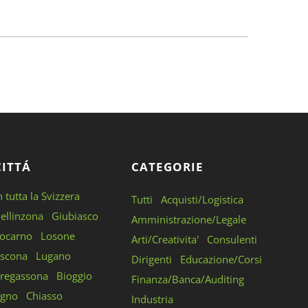
CITTÁ
CATEGORIE
n tutta la Svizzera
Tutti
Acquisti/Logistica
ellinzona
Giubiasco
Amministrazione/Legale
ocarno
Losone
Arti/Creativita'
Consulenti
scona
Lugano
Dirigenti
Educazione/Corsi
regassona
Bioggio
Finanza/Banca/Auditing
gno
Chiasso
Industria