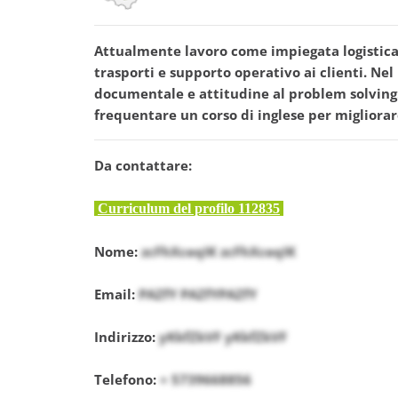
Attualmente lavoro come impiegata logistica 
trasporti e supporto operativo ai clienti. Ne
documentale e attitudine al problem solving
frequentare un corso di inglese per miglior
Da contattare:
Curriculum del profilo 112835
Nome:
zcFhXceqIK zcFhXceqIK
Email:
PAZfY PAZfYPAZfY
Indirizzo:
yKkfZkVF yKkfZkVF
Telefono:
+ 5739668856