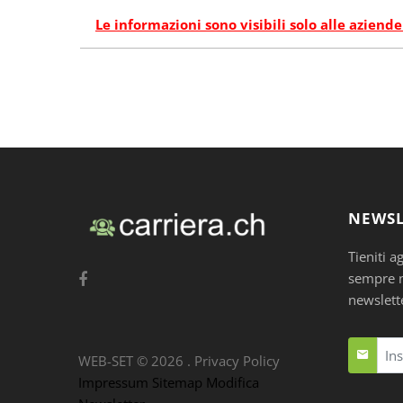
Le informazioni sono visibili solo alle aziende
NEWSL
Tieniti a
sempre nu
newslett
WEB-SET ©
2026
.
Privacy Policy
Impressum
Sitemap
Modifica