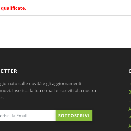
 qualificate.
ETTER
ggiornato sulle novitá e gli aggiornamenti
I
ovi. Inserisci la tua e-mail e iscriviti alla nostra
B
er.
L
A
SOTTOSCRIVI
P
A