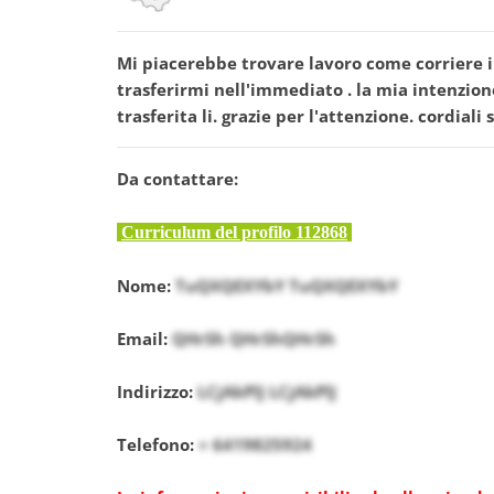
Mi piacerebbe trovare lavoro come corriere i
trasferirmi nell'immediato . la mia intenzione
trasferita li. grazie per l'attenzione. cordiali
Da contattare:
Curriculum del profilo 112868
Nome:
TuQXQEXYbY TuQXQEXYbY
Email:
QHrSh QHrShQHrSh
Indirizzo:
LCjAkPlJ LCjAkPlJ
Telefono:
+ 6419825924