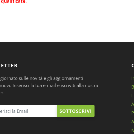
 qualificate.
ETTER
ggiornato sulle novitá e gli aggiornamenti
I
ovi. Inserisci la tua e-mail e iscriviti alla nostra
B
er.
L
A
SOTTOSCRIVI
P
A
M