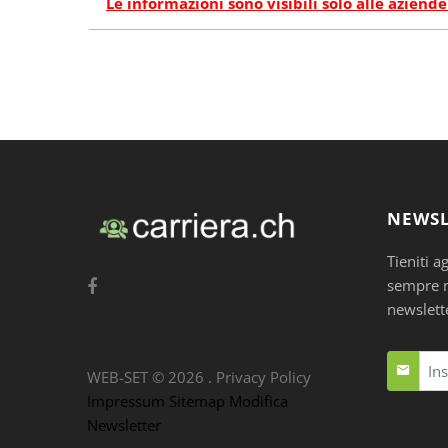
Le informazioni sono visibili solo alle aziende
NEWSL
Tieniti a
sempre nu
newslett
WEB-SET ©
2026
.
Privacy Policy
Impressum
Sitemap
Modifica
Newsletter