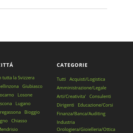
CITTÁ
CATEGORIE
n tutta la Svizzera
Tutti
Acquisti/Logistica
ellinzona
Giubiasco
Amministrazione/Legale
ocarno
Losone
Arti/Creativita'
Consulenti
scona
Lugano
Dirigenti
Educazione/Corsi
regassona
Bioggio
Finanza/Banca/Auditing
gno
Chiasso
Industria
endrisio
Orologiera/Gioielleria/Ottica