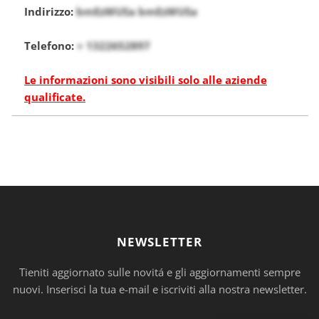
Indirizzo:
bmEzWUSa bmEzWUSa
Telefono:
+ 1322652897
Le informazioni sono visibili solo alle aziende
qualificate.
NEWSLETTER
Tieniti aggiornato sulle novitá e gli aggiornamenti sempre
nuovi. Inserisci la tua e-mail e iscriviti alla nostra newsletter.