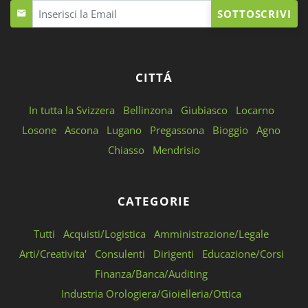
SOTTOSCRIVI
CITTÁ
In tutta la Svizzera
Bellinzona
Giubiasco
Locarno
Losone
Ascona
Lugano
Pregassona
Bioggio
Agno
Chiasso
Mendrisio
CATEGORIE
Tutti
Acquisti/Logistica
Amministrazione/Legale
Arti/Creativita'
Consulenti
Dirigenti
Educazione/Corsi
Finanza/Banca/Auditing
Industria Orologiera/Gioielleria/Ottica