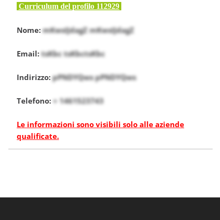
Curriculum del profilo 112929
Nome:
mKwsIJdagZ mKwsIJdagZ
Email:
tsKbc tsKbctsKbc
Indirizzo:
pPNDYQws pPNDYQws
Telefono:
+ 1461523743
Le informazioni sono visibili solo alle aziende
qualificate.