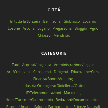
CITTÁ
In tutta la Svizzera
Bellinzona
Giubiasco
Locarno
Losone
Ascona
Lugano
Pregassona
Bioggio
Agno
Chiasso
Mendrisio
CATEGORIE
Tutti
Acquisti/Logistica
Amministrazione/Legale
Arti/Creativita'
Consulenti
Dirigenti
Educazione/Corsi
Finanza/Banca/Auditing
Industria Orologiera/Gioielleria/Ottica
IT/Telecomunicazioni
Marketing
Hotel/Turismo/Gastronomia
Redazioni/Documentazioni
Risorse Umane
Salute e Farmaceutico
Scienze Naturali