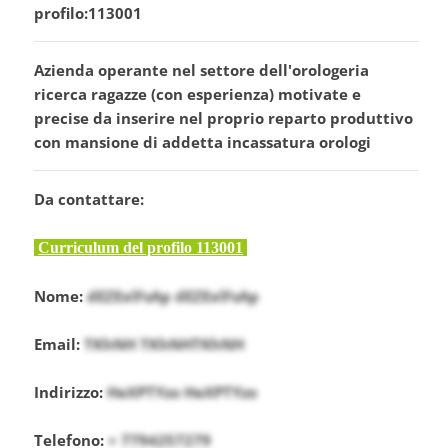
profilo:113001
Azienda operante nel settore dell'orologeria
ricerca ragazze (con esperienza) motivate e
precise da inserire nel proprio reparto produttivo
con mansione di addetta incassatura orologi
Da contattare:
Curriculum del profilo 113001
Nome:
dEZExlFsAp dEZExlFsAp
Email:
TKhNH TKhNHTKhNH
Indirizzo:
HeXPTYzo HeXPTYzo
Telefono:
+ 7794257279