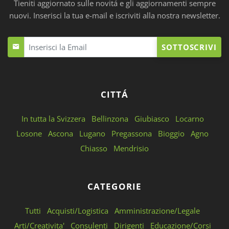
Tieniti aggiornato sulle novitá e gli aggiornamenti sempre
nuovi. Inserisci la tua e-mail e iscriviti alla nostra newsletter.
SOTTOSCRIVI
CITTÁ
In tutta la Svizzera
Bellinzona
Giubiasco
Locarno
Losone
Ascona
Lugano
Pregassona
Bioggio
Agno
Chiasso
Mendrisio
CATEGORIE
Tutti
Acquisti/Logistica
Amministrazione/Legale
Arti/Creativita'
Consulenti
Dirigenti
Educazione/Corsi