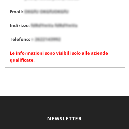
Email:
OKGfU OKGfUOKGfU
Indirizzo:
fdRdYmVa fdRdYmVa
Telefono:
+ 2622143992
Le informazioni sono visibili solo alle aziende
qualificate.
NEWSLETTER