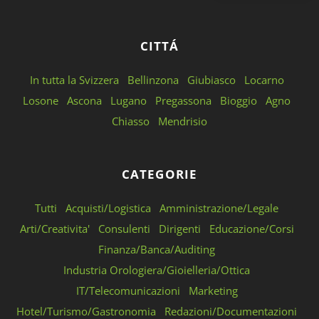
CITTÁ
In tutta la Svizzera
Bellinzona
Giubiasco
Locarno
Losone
Ascona
Lugano
Pregassona
Bioggio
Agno
Chiasso
Mendrisio
CATEGORIE
Tutti
Acquisti/Logistica
Amministrazione/Legale
Arti/Creativita'
Consulenti
Dirigenti
Educazione/Corsi
Finanza/Banca/Auditing
Industria Orologiera/Gioielleria/Ottica
IT/Telecomunicazioni
Marketing
Hotel/Turismo/Gastronomia
Redazioni/Documentazioni