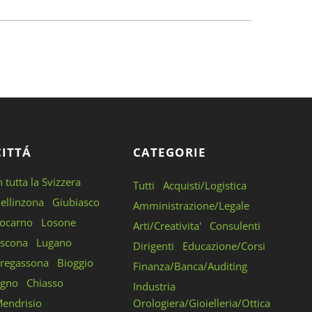
CITTÁ
CATEGORIE
n tutta la Svizzera
Tutti
Acquisti/Logistica
ellinzona
Giubiasco
Amministrazione/Legale
ocarno
Losone
Arti/Creativita'
Consulenti
scona
Lugano
Dirigenti
Educazione/Corsi
regassona
Bioggio
Finanza/Banca/Auditing
gno
Chiasso
Industria
endrisio
Orologiera/Gioielleria/Ottica