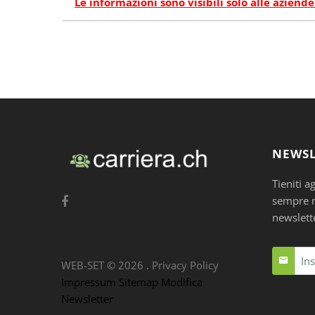
Le informazioni sono visibili solo alle aziende
NEWSL
Tieniti a
sempre nu
newslett
WEB-SET ©
2026
.
Privacy Policy
Impressum
Sitemap
Modifica
Newsletter