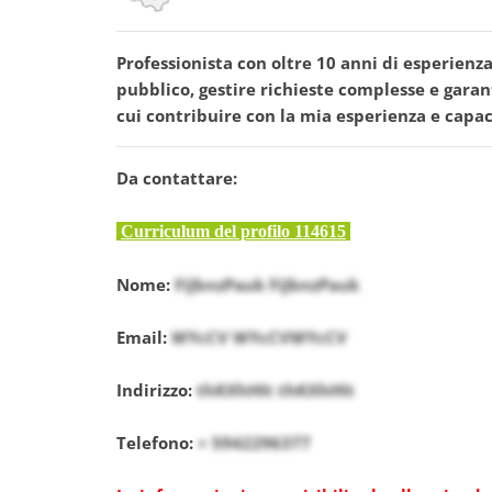
Professionista con oltre 10 anni di esperienza 
pubblico, gestire richieste complesse e garanti
cui contribuire con la mia esperienza e capa
Da contattare:
Curriculum del profilo 114615
Nome:
FiJbnzPauk FiJbnzPauk
Email:
WYcCV WYcCVWYcCV
Indirizzo:
thKXhHIt thKXhHIt
Telefono:
+ 5942296377