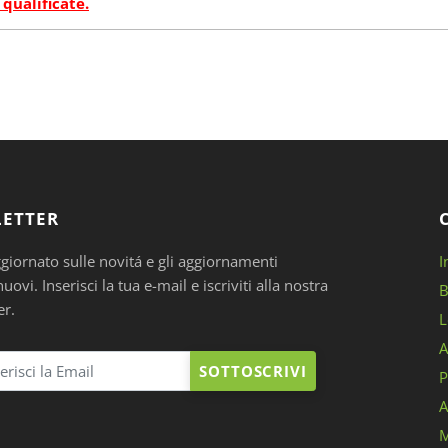
 qualificate.
ETTER
ggiornato sulle novitá e gli aggiornamenti
I
ovi. Inserisci la tua e-mail e iscriviti alla nostra
B
er.
L
A
SOTTOSCRIVI
P
A
M