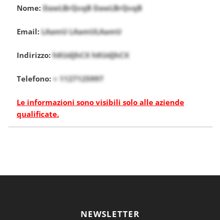
Nome:
DawLBrQvqB DawLBrQvqB
Email:
LAamU LAamULAamU
Indirizzo:
hKUdJhCX hKUdJhCX
Telefono:
+ 1127125997
Le informazioni sono visibili solo alle aziende
qualificate.
NEWSLETTER