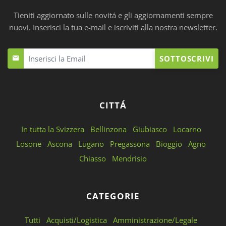
Tieniti aggiornato sulle novitá e gli aggiornamenti sempre
nuovi. Inserisci la tua e-mail e iscriviti alla nostra newsletter.
SOTTOSCRIVI
CITTÁ
In tutta la Svizzera
Bellinzona
Giubiasco
Locarno
Losone
Ascona
Lugano
Pregassona
Bioggio
Agno
Chiasso
Mendrisio
CATEGORIE
Tutti
Acquisti/Logistica
Amministrazione/Legale