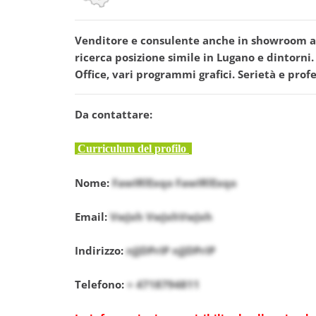
Venditore e consulente anche in showroom ad e
ricerca posizione simile in Lugano e dintorni
Office, vari programmi grafici. Serietà e profe
Da contattare:
Curriculum del profilo
Nome:
FawIRlExqo FawIRlExqo
Email:
VwJxh VwJxhVwJxh
Indirizzo:
nJJDPrIP nJJDPrIP
Telefono:
+ 4718794811