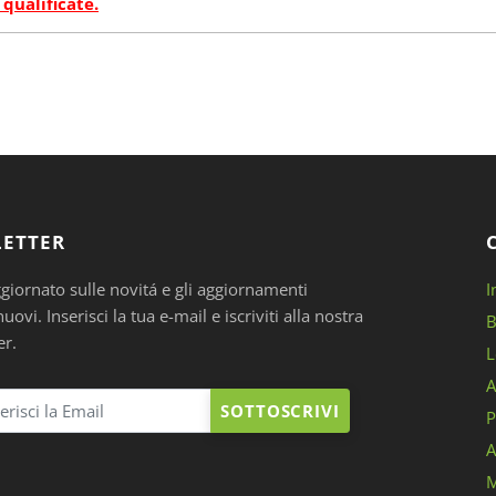
 qualificate.
ETTER
ggiornato sulle novitá e gli aggiornamenti
I
ovi. Inserisci la tua e-mail e iscriviti alla nostra
B
er.
L
A
SOTTOSCRIVI
P
A
M