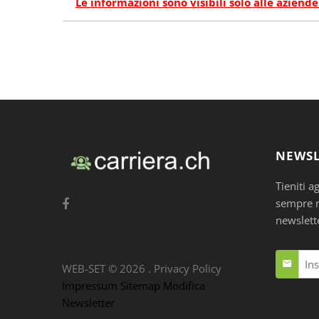
Le informazioni sono visibili solo alle aziende
NEWSL
Tieniti a
sempre nu
newslett
WEB-SET ©
2026
.
Privacy Policy
Impressum
Sitemap
Modifica
Newsletter