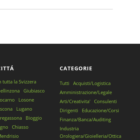
CITTÁ
CATEGORIE
n tutta la Svizzera
Tutti
Acquisti/Logistica
ellinzona
Giubiasco
Amministrazione/Legale
ocarno
Losone
Arti/Creativita'
Consulenti
scona
Lugano
Dirigenti
Educazione/Corsi
regassona
Bioggio
Finanza/Banca/Auditing
gno
Chiasso
Industria
endrisio
Orologiera/Gioielleria/Ottica