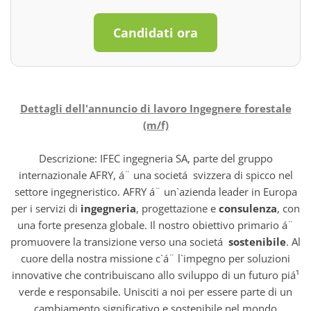
Candidati ora
Dettagli dell'annuncio di lavoro Ingegnere forestale
(m/f)
Descrizione: IFEC ingegneria SA, parte del gruppo
internazionale AFRY, á¨ una societá svizzera di spicco nel
settore ingegneristico. AFRY á¨ un`azienda leader in Europa
per i servizi di
ingegneria
, progettazione e
consulenza
, con
una forte presenza globale. Il nostro obiettivo primario á¨
promuovere la transizione verso una societá
sostenibile
. Al
cuore della nostra missione c`á¨ l`impegno per soluzioni
innovative che contribuiscano allo sviluppo di un futuro piá¹
verde e responsabile. Unisciti a noi per essere parte di un
cambiamento significativo e sostenibile nel mondo