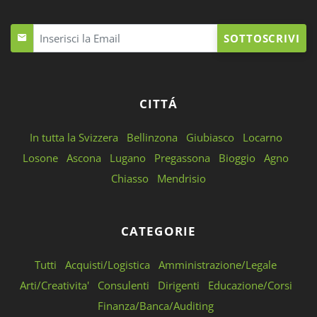
SOTTOSCRIVI
CITTÁ
In tutta la Svizzera
Bellinzona
Giubiasco
Locarno
Losone
Ascona
Lugano
Pregassona
Bioggio
Agno
Chiasso
Mendrisio
CATEGORIE
Tutti
Acquisti/Logistica
Amministrazione/Legale
Arti/Creativita'
Consulenti
Dirigenti
Educazione/Corsi
Finanza/Banca/Auditing