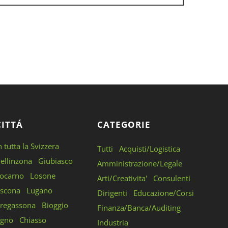
CITTÁ
CATEGORIE
n tutta la Svizzera
Tutti
Acquisti/Logistica
ellinzona
Giubiasco
Amministrazione/Legale
ocarno
Losone
Arti/Creativita'
Consulenti
scona
Lugano
Dirigenti
Educazione/Corsi
regassona
Bioggio
Finanza/Banca/Auditing
gno
Chiasso
Industria