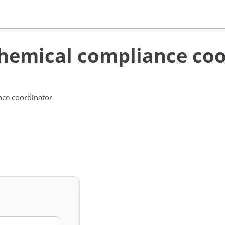
chemical compliance co
ce coordinator