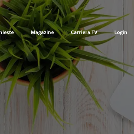
hieste
Magazine
Carriera TV
Login