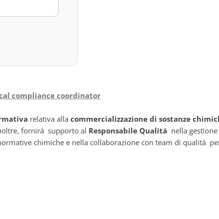
ical compliance coordinator
rmativa
relativa alla
commercializzazione di sostanze chimic
Inoltre, fornirá supporto al
Responsabile Qualitá
nella gestione
rmative chimiche e nella collaborazione con team di qualitá per ass