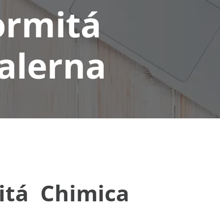
ormitá
alerna
itá Chimica