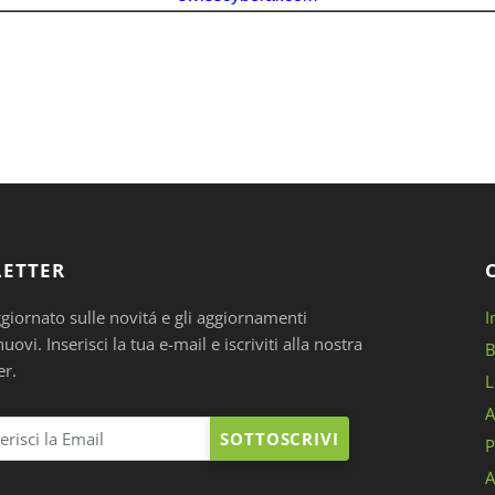
ETTER
ggiornato sulle novitá e gli aggiornamenti
I
ovi. Inserisci la tua e-mail e iscriviti alla nostra
B
er.
L
A
SOTTOSCRIVI
P
A