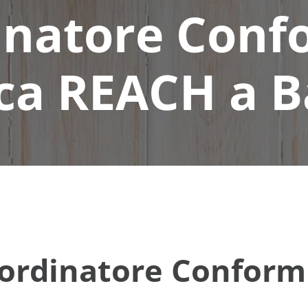
inatore Conf
ca REACH a B
ordinatore Conform