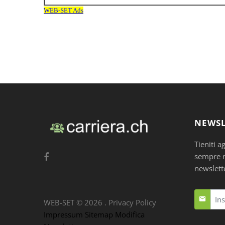
NEWSL
Tieniti a
sempre nu
newslett
WEB-SET ©
2026
.
Privacy Policy
Impressum
Sitemap
Modifica