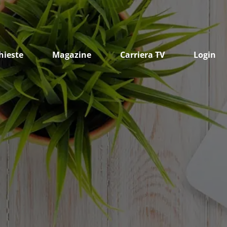
hieste
Magazine
Carriera TV
Login