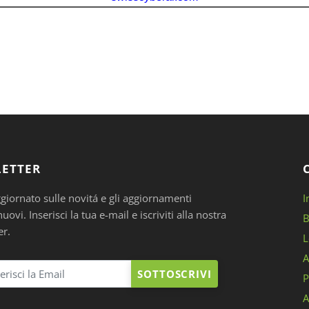
ETTER
ggiornato sulle novitá e gli aggiornamenti
I
ovi. Inserisci la tua e-mail e iscriviti alla nostra
B
er.
L
A
SOTTOSCRIVI
P
A