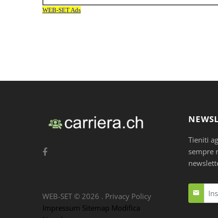
NEWSL
Tieniti a
sempre nu
newslett
WEB-SET ©
2026
.
Privacy Policy
Impressum
Sitemap
Modifica