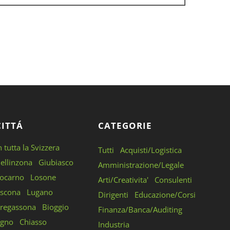
CITTÁ
CATEGORIE
n tutta la Svizzera
Tutti
Acquisti/Logistica
ellinzona
Giubiasco
Amministrazione/Legale
ocarno
Losone
Arti/Creativita'
Consulenti
scona
Lugano
Dirigenti
Educazione/Corsi
regassona
Bioggio
Finanza/Banca/Auditing
gno
Chiasso
Industria