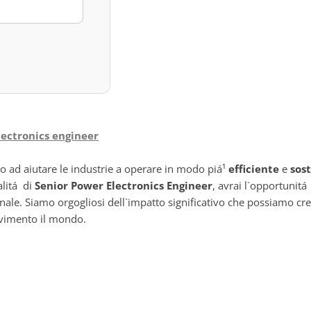
lectronics engineer
 ad aiutare le industrie a operare in modo piá¹
efficiente
e
sos
alitá di
Senior Power Electronics Engineer
, avrai l`opportunit
nale. Siamo orgogliosi dell`impatto significativo che possiamo cre
ovimento il mondo.