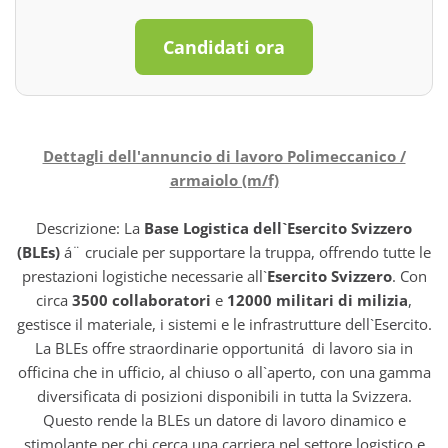
Candidati ora
Dettagli dell'annuncio di lavoro Polimeccanico /
armaiolo (m/f)
Descrizione: La
Base Logistica dell`Esercito Svizzero
(BLEs)
á¨ cruciale per supportare la truppa, offrendo tutte le
prestazioni logistiche necessarie all`
Esercito Svizzero
. Con
circa
3500 collaboratori
e
12000 militari di milizia
,
gestisce il materiale, i sistemi e le infrastrutture dell`Esercito.
La BLEs offre straordinarie opportunitá di lavoro sia in
officina che in ufficio, al chiuso o all`aperto, con una gamma
diversificata di posizioni disponibili in tutta la Svizzera.
Questo rende la BLEs un datore di lavoro dinamico e
stimolante per chi cerca una carriera nel settore logistico e