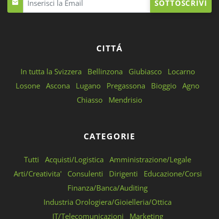
SOTTOSCRIVI
CITTÁ
In tutta la Svizzera
Bellinzona
Giubiasco
Locarno
Losone
Ascona
Lugano
Pregassona
Bioggio
Agno
Chiasso
Mendrisio
CATEGORIE
Tutti
Acquisti/Logistica
Amministrazione/Legale
Arti/Creativita'
Consulenti
Dirigenti
Educazione/Corsi
Finanza/Banca/Auditing
Industria Orologiera/Gioielleria/Ottica
IT/Telecomunicazioni
Marketing