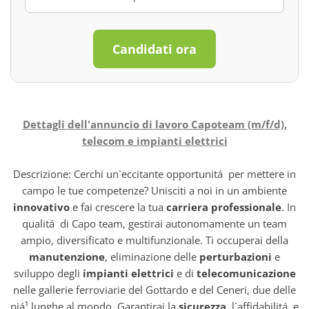
Candidati ora
Dettagli dell'annuncio di lavoro Capoteam (m/f/d),
telecom e impianti elettrici
Descrizione: Cerchi un`eccitante opportunitá per mettere in
campo le tue competenze? Unisciti a noi in un ambiente
innovativo
e fai crescere la tua
carriera professionale
. In
qualitá di Capo team, gestirai autonomamente un team
ampio, diversificato e multifunzionale. Ti occuperai della
manutenzione
, eliminazione delle
perturbazioni
e
sviluppo degli
impianti elettrici
e di
telecomunicazione
nelle gallerie ferroviarie del Gottardo e del Ceneri, due delle
piá¹ lunghe al mondo. Garantirai la
sicurezza
, l`affidabilitá e