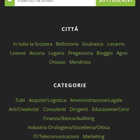
SOTTOSCRIVI
CITTÁ
In tutta la Svizzera
Bellinzona
Giubiasco
Locarno
Losone
Ascona
Lugano
Pregassona
Bioggio
Agno
Chiasso
Mendrisio
CATEGORIE
Tutti
Acquisti/Logistica
Amministrazione/Legale
Arti/Creativita'
Consulenti
Dirigenti
Educazione/Corsi
Finanza/Banca/Auditing
Industria Orologiera/Gioielleria/Ottica
IT/Telecomunicazioni
Marketing