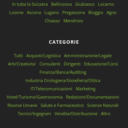
In tutta la Svizzera
Bellinzona
Giubiasco
Locarno
Losone
Ascona
Lugano
Pregassona
Bioggio
Agno
Chiasso
Mendrisio
CATEGORIE
Tutti
Acquisti/Logistica
Amministrazione/Legale
Arti/Creativita'
Consulenti
Dirigenti
Educazione/Corsi
Finanza/Banca/Auditing
Industria Orologiera/Gioielleria/Ottica
IT/Telecomunicazioni
Marketing
Hotel/Turismo/Gastronomia
Redazioni/Documentazioni
Risorse Umane
Salute e Farmaceutico
Scienze Naturali
Tecnici/Ingegneri
Vendita/Distribuzione
Altro