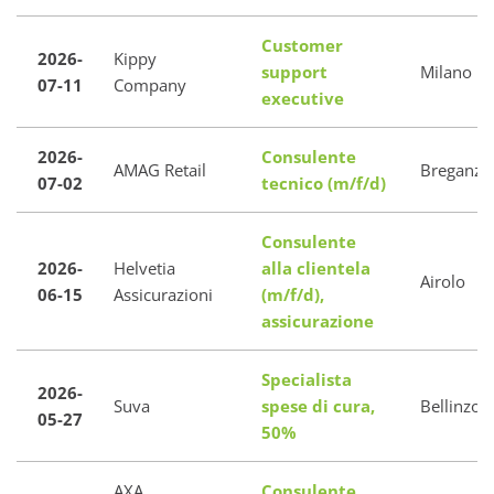
Customer
2026-
Kippy
support
Milano
07-11
Company
executive
2026-
Consulente
AMAG Retail
Breganzo
07-02
tecnico (m/f/d)
Consulente
2026-
Helvetia
alla clientela
Airolo
06-15
Assicurazioni
(m/f/d),
assicurazione
Specialista
2026-
Suva
spese di cura,
Bellinzon
05-27
50%
AXA
Consulente