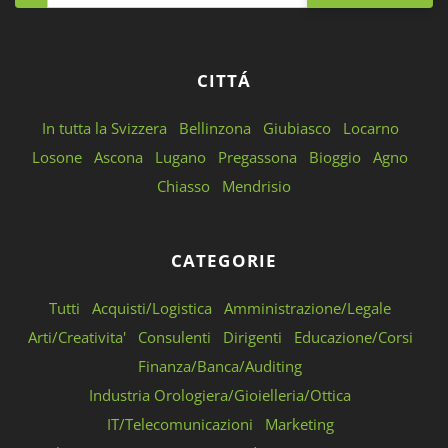
CITTÁ
In tutta la Svizzera
Bellinzona
Giubiasco
Locarno
Losone
Ascona
Lugano
Pregassona
Bioggio
Agno
Chiasso
Mendrisio
CATEGORIE
Tutti
Acquisti/Logistica
Amministrazione/Legale
Arti/Creativita'
Consulenti
Dirigenti
Educazione/Corsi
Finanza/Banca/Auditing
Industria Orologiera/Gioielleria/Ottica
IT/Telecomunicazioni
Marketing