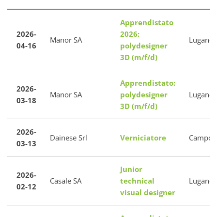
Apprendistato
2026-
2026:
Manor SA
Lugano
04-16
polydesigner
3D (m/f/d)
Apprendistato:
2026-
Manor SA
polydesigner
Lugano
03-18
3D (m/f/d)
2026-
Dainese Srl
Verniciatore
Campod
03-13
Junior
2026-
Casale SA
technical
Lugano
02-12
visual designer