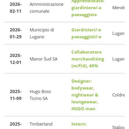
Apprendistato:
2026-
Amministrazione
giardiniere/-a
Mendris
02-11
comunale
paesaggista
2026-
Municipio di
Giardinieri/-e
Lugano
01-29
Lugano
paesaggisti/-e
Collaboratore
2025-
Manor Sud SA
merchandising
Lugano
12-01
(m/f/d), 40%
Designer:
bodywear,
2025-
Hugo Boss
nightwear &
Coldreri
11-09
Ticino SA
loungewear,
HUGO man
2025-
Timberland
Intern:
Stabio