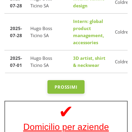
Coldreri
07-28
Ticino SA
design
Intern: global
2025-
Hugo Boss
product
Coldreri
07-28
Ticino SA
management,
accessories
2025-
Hugo Boss
3D artist, shirt
Coldreri
07-01
Ticino SA
& neckwear
PROSSIMI