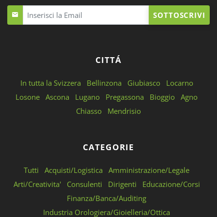
SOTTOSCRIVI
CITTÁ
In tutta la Svizzera
Bellinzona
Giubiasco
Locarno
Losone
Ascona
Lugano
Pregassona
Bioggio
Agno
Chiasso
Mendrisio
CATEGORIE
Tutti
Acquisti/Logistica
Amministrazione/Legale
Arti/Creativita'
Consulenti
Dirigenti
Educazione/Corsi
Finanza/Banca/Auditing
Industria Orologiera/Gioielleria/Ottica