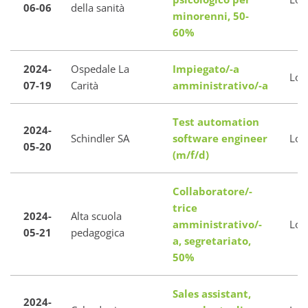
06-06
della sanità
minorenni, 50-
60%
2024-
Ospedale La
Impiegato/-a
Loc
07-19
Carità
amministrativo/-a
Test automation
2024-
Schindler SA
software engineer
Loc
05-20
(m/f/d)
Collaboratore/-
trice
2024-
Alta scuola
amministrativo/-
Loc
05-21
pedagogica
a, segretariato,
50%
Sales assistant,
2024-