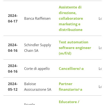
Assistente di
direzione,
2024-
Banca Raiffeisen
collaboratore
Loc
04-17
marketing e
distribuzione
Test automation
2024-
Schindler Supply
software engineer
Loc
04-16
Chain SA
(m/f/d)
2024-
Corte di appello
Cancelliere/-a
Loc
04-16
2024-
Baloise
Partner
Loc
05-12
Assicurazione SA
finanziario/·a
Educatore /
Scuola