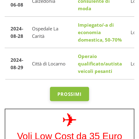
Calzedonia
consulente di
Loc
06-08
moda
Impiegato/-a di
2024-
Ospedale La
economia
Loc
08-28
Carità
domestica, 50-70%
Operaio
2024-
Città di Locarno
qualificato/autista
Loc
08-29
veicoli pesanti
PROSSIMI