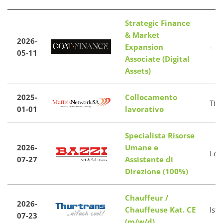
Strategic Finance
& Market
2026-
Expansion
-
05-11
Associate (Digital
Assets)
2025-
Collocamento
Tic
01-01
lavorativo
Specialista Risorse
2026-
Umane e
Los
07-27
Assistente di
Direzione (100%)
Chauffeur /
2026-
Chauffeuse Kat. CE
Ist
07-23
(m/w/d)