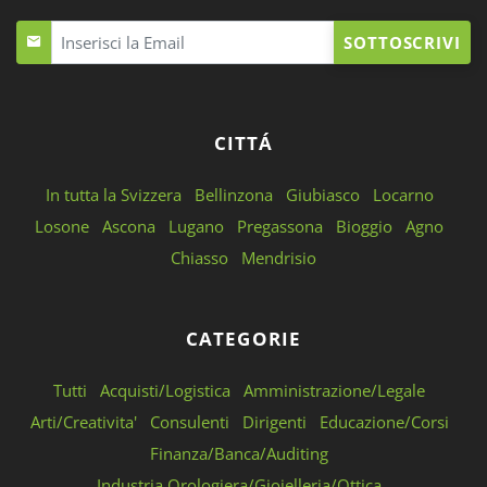
SOTTOSCRIVI
CITTÁ
In tutta la Svizzera
Bellinzona
Giubiasco
Locarno
Losone
Ascona
Lugano
Pregassona
Bioggio
Agno
Chiasso
Mendrisio
CATEGORIE
Tutti
Acquisti/Logistica
Amministrazione/Legale
Arti/Creativita'
Consulenti
Dirigenti
Educazione/Corsi
Finanza/Banca/Auditing
Industria Orologiera/Gioielleria/Ottica