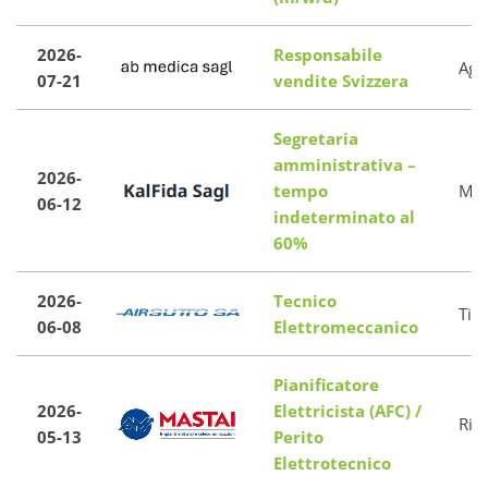
2026-
Responsabile
Agn
07-21
vendite Svizzera
Segretaria
amministrativa –
2026-
tempo
Mon
06-12
indeterminato al
60%
2026-
Tecnico
Tic
06-08
Elettromeccanico
Pianificatore
2026-
Elettricista (AFC) /
Ria
05-13
Perito
Elettrotecnico