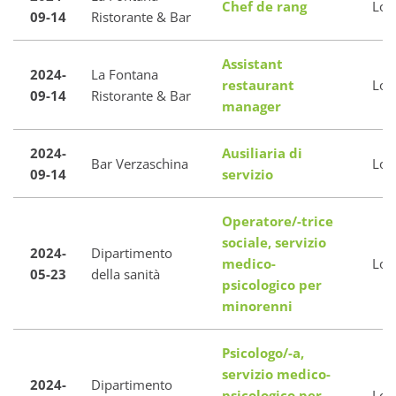
Chef de rang
Loc
09-14
Ristorante & Bar
Assistant
2024-
La Fontana
restaurant
Loc
09-14
Ristorante & Bar
manager
2024-
Ausiliaria di
Bar Verzaschina
Loc
09-14
servizio
Operatore/-trice
sociale, servizio
2024-
Dipartimento
medico-
Loc
05-23
della sanità
psicologico per
minorenni
Psicologo/-a,
servizio medico-
2024-
Dipartimento
psicologico per
Loc