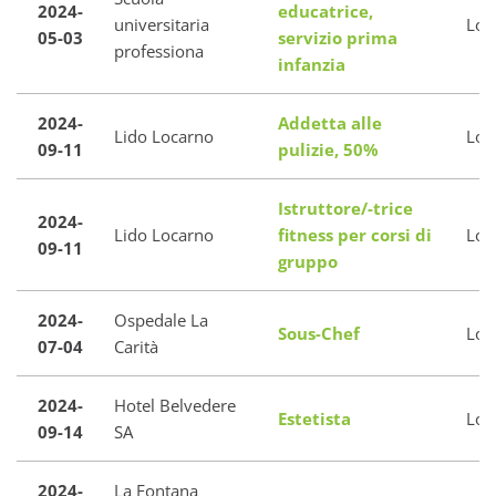
2024-
educatrice,
universitaria
Loc
05-03
servizio prima
professiona
infanzia
2024-
Addetta alle
Lido Locarno
Loc
09-11
pulizie, 50%
Istruttore/-trice
2024-
Lido Locarno
fitness per corsi di
Loc
09-11
gruppo
2024-
Ospedale La
Sous-Chef
Loc
07-04
Carità
2024-
Hotel Belvedere
Estetista
Loc
09-14
SA
2024-
La Fontana