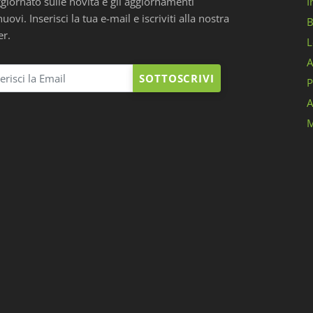
ggiornato sulle novitá e gli aggiornamenti
I
ovi. Inserisci la tua e-mail e iscriviti alla nostra
B
er.
L
A
SOTTOSCRIVI
P
A
M