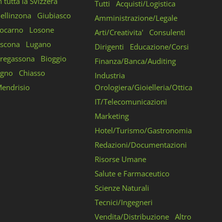
n tutta la Svizzera
Tutti
Acquisti/Logistica
ellinzona
Giubiasco
Amministrazione/Legale
ocarno
Losone
Arti/Creativita'
Consulenti
scona
Lugano
Dirigenti
Educazione/Corsi
regassona
Bioggio
Finanza/Banca/Auditing
gno
Chiasso
Industria
endrisio
Orologiera/Gioielleria/Ottica
IT/Telecomunicazioni
Marketing
Hotel/Turismo/Gastronomia
Redazioni/Documentazioni
Risorse Umane
Salute e Farmaceutico
Scienze Naturali
Tecnici/Ingegneri
Vendita/Distribuzione
Altro