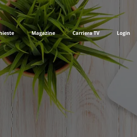
hieste
Magazine
Carriera TV
Login