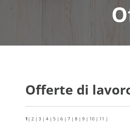
O
Offerte di lavor
1
|
2
|
3
|
4
|
5
|
6
|
7
|
8
|
9
|
10
|
11
|