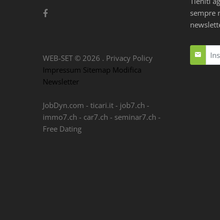
Tieniti a
sempre nu
newslett
WEB-SET ©
2026
.
Privacy Policy
Impressum
Sitemap
Modifica
Newsletter
JobDyn.com
-
ticari.it
-
job7.ch
-
immo7.ch
-
car7.ch
-
seminar7.ch
-
Free Dating