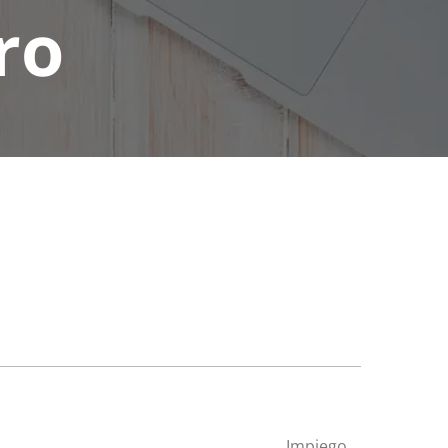
ro
Impiego