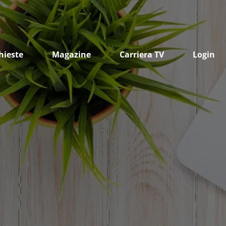
hieste
Magazine
Carriera TV
Login