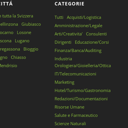
CITTÁ
CATEGORIE
n tutta la Svizzera
Tutti
Acquisti/Logistica
ellinzona
Giubiasco
Amministrazione/Legale
ocarno
Losone
Arti/Creativita'
Consulenti
scona
Lugano
Dirigenti
Educazione/Corsi
regassona
Bioggio
Finanza/Banca/Auditing
gno
Chiasso
Industria
endrisio
Orologiera/Gioielleria/Ottica
IT/Telecomunicazioni
Marketing
Hotel/Turismo/Gastronomia
Redazioni/Documentazioni
Risorse Umane
Salute e Farmaceutico
Scienze Naturali