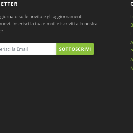
ETTER
ggiornato sulle novitá e gli aggiornamenti
I
ovi. Inserisci la tua e-mail e iscriviti alla nostra
B
er.
L
A
SOTTOSCRIVI
P
A
M