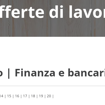
fferte di lavo
o | Finanza e bancar
14
|
15
|
16
|
17
|
18
|
19
|
20
|