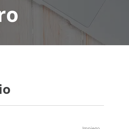
ro
io
Impiego