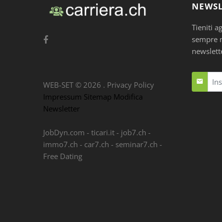
NEWSL
Tieniti a
sempre nu
newslett
WEB-SET ©
2026
.
Privacy Policy
Impressum
Sitemap
Modifica
Newsletter
JobDyn.com
-
ticari.it
-
job7.ch
-
immo7.ch
-
car7.ch
-
seminar7.ch
-
Free Dating