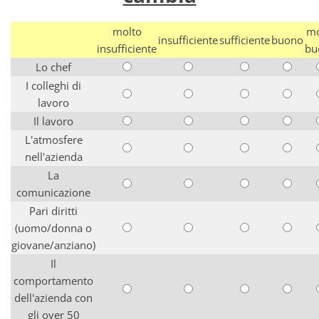
molto
mo
insufficiente
sufficiente
buono
insufficiente
bu
Lo chef
I colleghi di
lavoro
Il lavoro
L'atmosfere
nell'azienda
La
comunicazione
Pari diritti
(uomo/donna o
giovane/anziano)
Il
comportamento
dell'azienda con
gli over 50