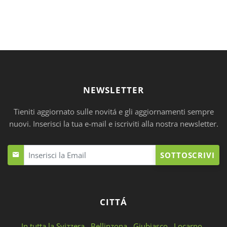
NEWSLETTER
Tieniti aggiornato sulle novitá e gli aggiornamenti sempre
nuovi. Inserisci la tua e-mail e iscriviti alla nostra newsletter.
SOTTOSCRIVI
CITTÁ
In tutta la Svizzera
Bellinzona
Giubiasco
Locarno