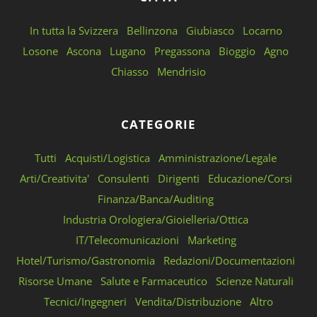
In tutta la Svizzera
Bellinzona
Giubiasco
Locarno
Losone
Ascona
Lugano
Pregassona
Bioggio
Agno
Chiasso
Mendrisio
CATEGORIE
Tutti
Acquisti/Logistica
Amministrazione/Legale
Arti/Creativita'
Consulenti
Dirigenti
Educazione/Corsi
Finanza/Banca/Auditing
Industria Orologiera/Gioielleria/Ottica
IT/Telecomunicazioni
Marketing
Hotel/Turismo/Gastronomia
Redazioni/Documentazioni
Risorse Umane
Salute e Farmaceutico
Scienze Naturali
Tecnici/Ingegneri
Vendita/Distribuzione
Altro