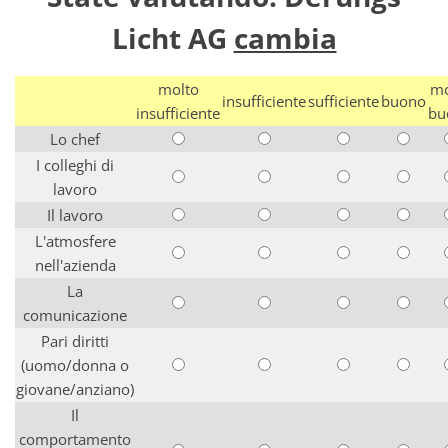
Licht AG
cambia
molto
mo
insufficiente
sufficiente
buono
insufficiente
bu
Lo chef
I colleghi di
lavoro
Il lavoro
L'atmosfere
nell'azienda
La
comunicazione
Pari diritti
(uomo/donna o
giovane/anziano)
Il
comportamento