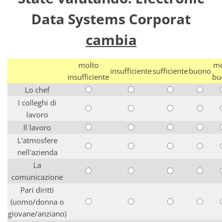
Data Systems Corporat
cambia
molto
mo
insufficiente
sufficiente
buono
insufficiente
bu
Lo chef
I colleghi di
lavoro
Il lavoro
L'atmosfere
nell'azienda
La
comunicazione
Pari diritti
(uomo/donna o
giovane/anziano)