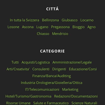
CITTÁ
In tutta la Svizzera
Bellinzona
Giubiasco
Locarno
Losone
Ascona
Lugano
Pregassona
Bioggio
Agno
Chiasso
Mendrisio
CATEGORIE
Tutti
Acquisti/Logistica
Amministrazione/Legale
Arti/Creativita'
Consulenti
Dirigenti
Educazione/Corsi
Finanza/Banca/Auditing
Industria Orologiera/Gioielleria/Ottica
IT/Telecomunicazioni
Marketing
Hotel/Turismo/Gastronomia
Redazioni/Documentazioni
Risorse Umane
Salute e Farmaceutico
Scienze Naturali