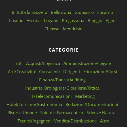
In tutta la Svizzera
Bellinzona
Giubiasco
Locarno
Losone
Ascona
Lugano
Pregassona
Bioggio
Agno
Chiasso
Mendrisio
CATEGORIE
Tutti
Acquisti/Logistica
Amministrazione/Legale
Arti/Creativita'
Consulenti
Dirigenti
Educazione/Corsi
Finanza/Banca/Auditing
Industria Orologiera/Gioielleria/Ottica
IT/Telecomunicazioni
Marketing
Hotel/Turismo/Gastronomia
Redazioni/Documentazioni
Risorse Umane
Salute e Farmaceutico
Scienze Naturali
Tecnici/Ingegneri
Vendita/Distribuzione
Altro