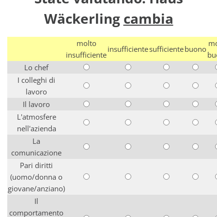
Wäckerling
cambia
molto
mo
insufficiente
sufficiente
buono
insufficiente
bu
Lo chef
I colleghi di
lavoro
Il lavoro
L'atmosfere
nell'azienda
La
comunicazione
Pari diritti
(uomo/donna o
giovane/anziano)
Il
comportamento