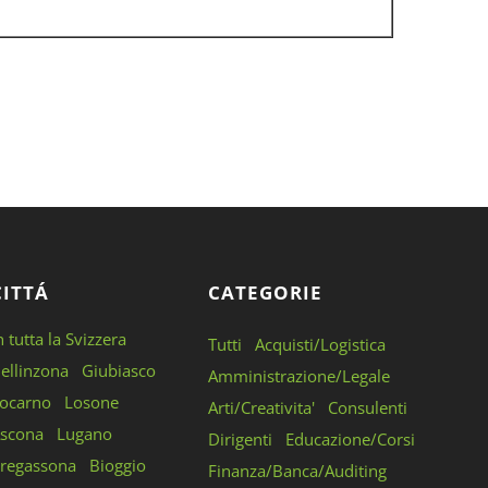
CITTÁ
CATEGORIE
n tutta la Svizzera
Tutti
Acquisti/Logistica
ellinzona
Giubiasco
Amministrazione/Legale
ocarno
Losone
Arti/Creativita'
Consulenti
scona
Lugano
Dirigenti
Educazione/Corsi
regassona
Bioggio
Finanza/Banca/Auditing