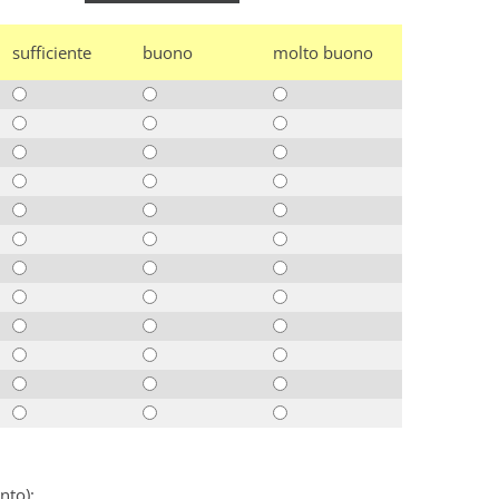
sufficiente
buono
molto buono
nto):