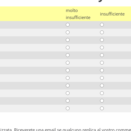
molto
insufficiente
insufficiente
alizzata. Riceverete una email se qualcuno replica al vostro comme