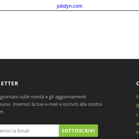
ETTER
ggiornato sulle novitá e gli aggiornamenti
I
ovi. Inserisci la tua e-mail e iscriviti alla nostra
B
er.
L
A
SOTTOSCRIVI
P