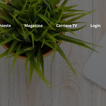
hieste
Magazine
Carriera TV
Login