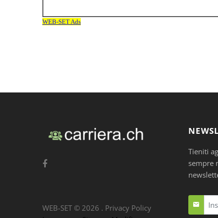
NEWSL
Tieniti a
sempre nu
newslett
WEB-SET ©
2026
.
Privacy Policy