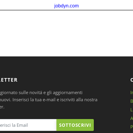
ETTER
ggiornato sulle novitá e gli aggiornamenti
I
ovi. Inserisci la tua e-mail e iscriviti alla nostra
B
er.
L
A
SOTTOSCRIVI
P