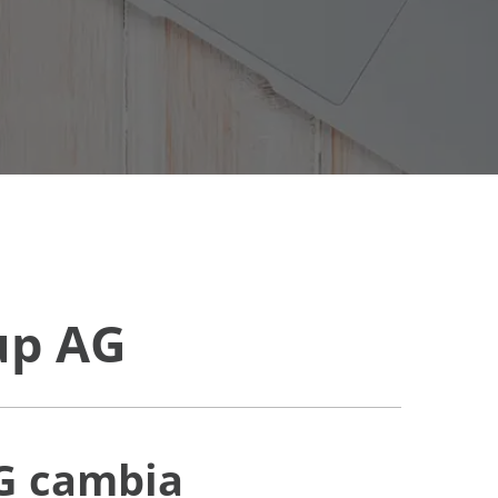
up AG
AG
cambia