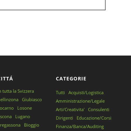
CITTÁ
CATEGORIE
n tutta la Svizzera
Tutti
Acquisti/Logistica
ellinzona
Giubiasco
Amministrazione/Legale
ocarno
Losone
Arti/Creativita'
Consulenti
scona
Lugano
Dirigenti
Educazione/Corsi
regassona
Bioggio
Finanza/Banca/Auditing