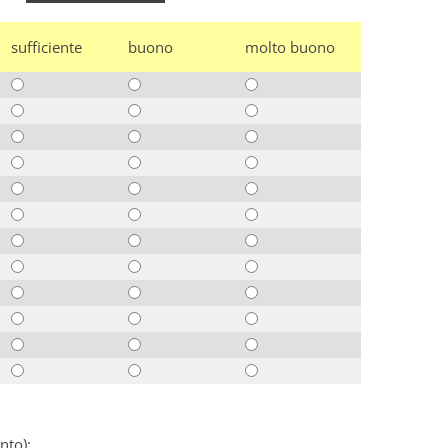
sufficiente
buono
molto buono
nto):