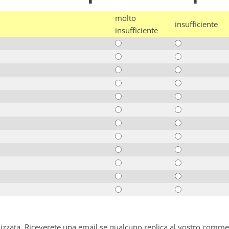
molto
insufficiente
insufficiente
alizzata. Riceverete una email se qualcuno replica al vostro comme