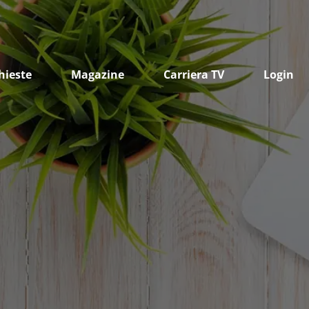
hieste
Magazine
Carriera TV
Login