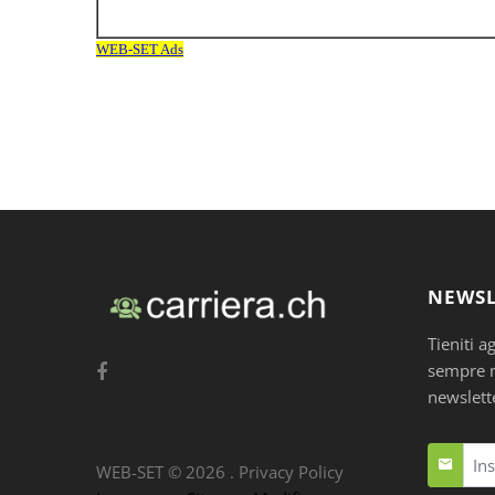
NEWSL
Tieniti a
sempre nu
newslett
WEB-SET ©
2026
.
Privacy Policy