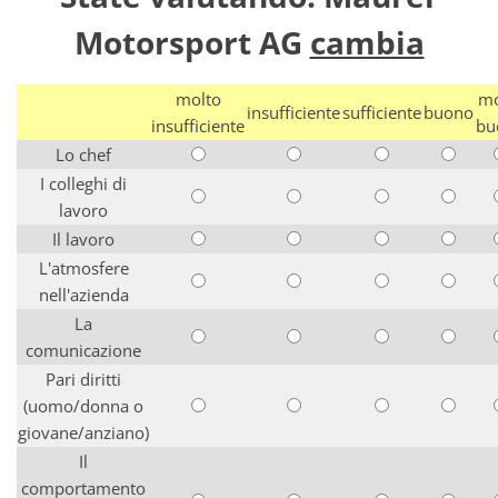
Motorsport AG
cambia
molto
mo
insufficiente
sufficiente
buono
insufficiente
bu
Lo chef
I colleghi di
lavoro
Il lavoro
L'atmosfere
nell'azienda
La
comunicazione
Pari diritti
(uomo/donna o
giovane/anziano)
Il
comportamento