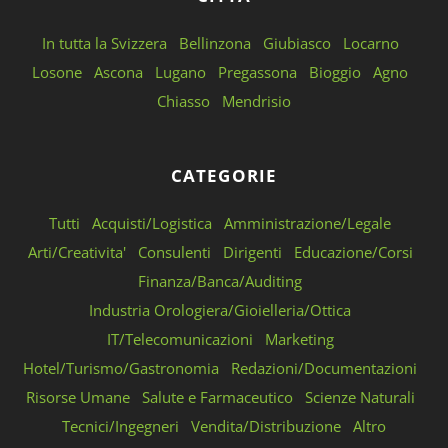
In tutta la Svizzera
Bellinzona
Giubiasco
Locarno
Losone
Ascona
Lugano
Pregassona
Bioggio
Agno
Chiasso
Mendrisio
CATEGORIE
Tutti
Acquisti/Logistica
Amministrazione/Legale
Arti/Creativita'
Consulenti
Dirigenti
Educazione/Corsi
Finanza/Banca/Auditing
Industria Orologiera/Gioielleria/Ottica
IT/Telecomunicazioni
Marketing
Hotel/Turismo/Gastronomia
Redazioni/Documentazioni
Risorse Umane
Salute e Farmaceutico
Scienze Naturali
Tecnici/Ingegneri
Vendita/Distribuzione
Altro