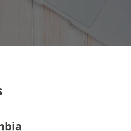
s
mbia