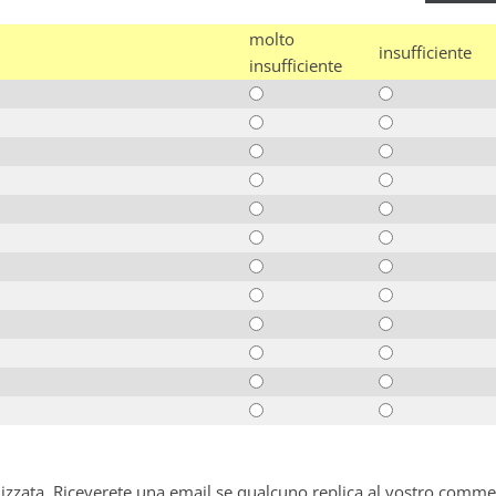
molto
insufficiente
insufficiente
alizzata. Riceverete una email se qualcuno replica al vostro comme