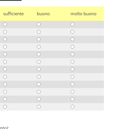
sufficiente
buono
molto buono
nto):