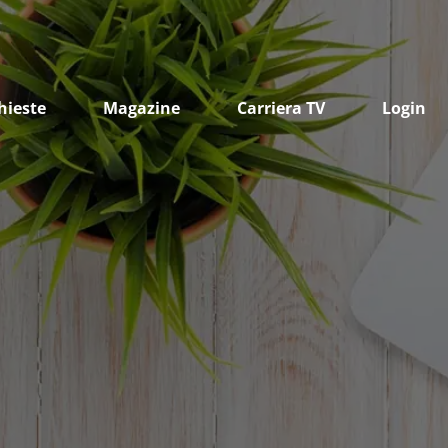
hieste
Magazine
Carriera TV
Login