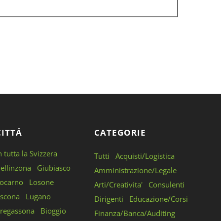
CITTÁ
CATEGORIE
n tutta la Svizzera
Tutti
Acquisti/Logistica
ellinzona
Giubiasco
Amministrazione/Legale
ocarno
Losone
Arti/Creativita'
Consulenti
scona
Lugano
Dirigenti
Educazione/Corsi
regassona
Bioggio
Finanza/Banca/Auditing