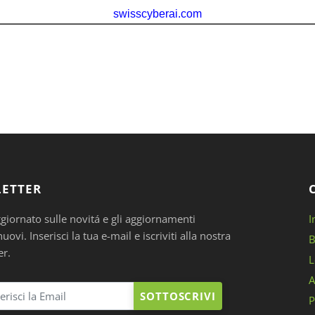
ETTER
ggiornato sulle novitá e gli aggiornamenti
I
ovi. Inserisci la tua e-mail e iscriviti alla nostra
B
er.
L
A
SOTTOSCRIVI
P