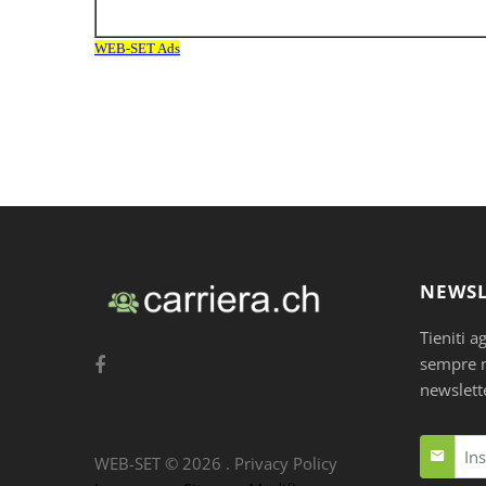
NEWSL
Tieniti a
sempre nu
newslett
WEB-SET ©
2026
.
Privacy Policy