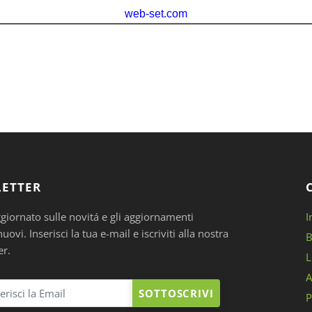
ETTER
ggiornato sulle novitá e gli aggiornamenti
I
ovi. Inserisci la tua e-mail e iscriviti alla nostra
B
er.
L
A
SOTTOSCRIVI
P