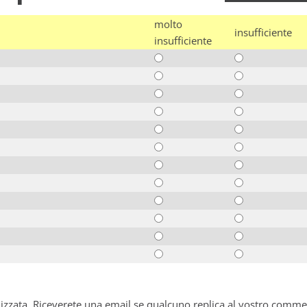
molto
insufficiente
insufficiente
alizzata. Riceverete una email se qualcuno replica al vostro comme