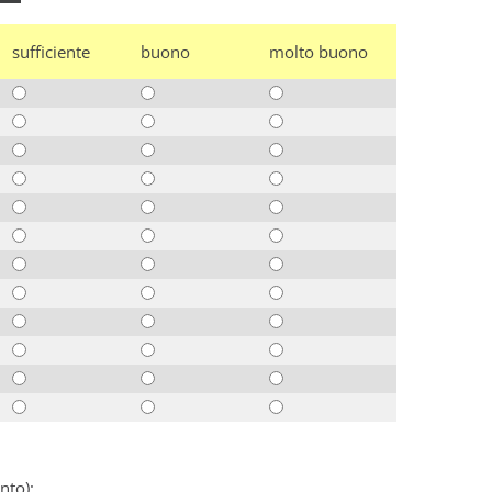
sufficiente
buono
molto buono
nto):