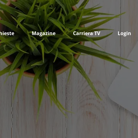
hieste
Magazine
Carriera TV
Login