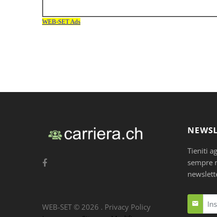
NEWSL
Tieniti a
sempre nu
newslett
WEB-SET ©
2026
.
Privacy Policy