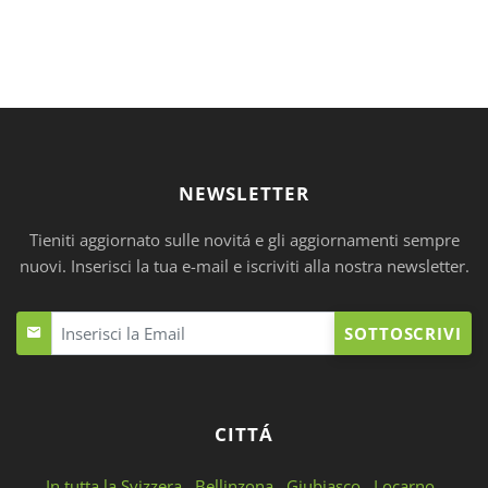
NEWSLETTER
Tieniti aggiornato sulle novitá e gli aggiornamenti sempre
nuovi. Inserisci la tua e-mail e iscriviti alla nostra newsletter.
SOTTOSCRIVI
CITTÁ
In tutta la Svizzera
Bellinzona
Giubiasco
Locarno