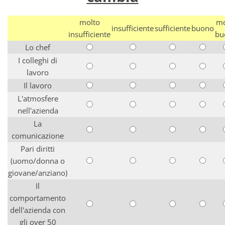
molto
mo
insufficiente
sufficiente
buono
insufficiente
bu
Lo chef
I colleghi di
lavoro
Il lavoro
L'atmosfere
nell'azienda
La
comunicazione
Pari diritti
(uomo/donna o
giovane/anziano)
Il
comportamento
dell'azienda con
gli over 50