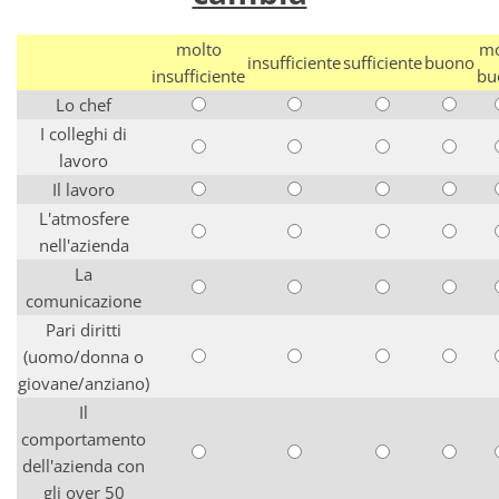
molto
mo
insufficiente
sufficiente
buono
insufficiente
bu
Lo chef
I colleghi di
lavoro
Il lavoro
L'atmosfere
nell'azienda
La
comunicazione
Pari diritti
(uomo/donna o
giovane/anziano)
Il
comportamento
dell'azienda con
gli over 50