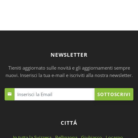
NEWSLETTER
Tieniti aggiornato sulle novitá e gli aggiornamenti sempre
nuovi. Inserisci la tua e-mail e iscriviti alla nostra newsletter.
SOTTOSCRIVI
CITTÁ
In tutta la Svizzera
Bellinzona
Giubiasco
Locarno