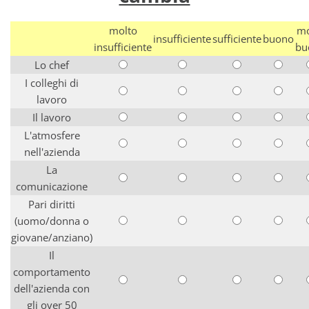
molto
mo
insufficiente
sufficiente
buono
insufficiente
bu
Lo chef
I colleghi di
lavoro
Il lavoro
L'atmosfere
nell'azienda
La
comunicazione
Pari diritti
(uomo/donna o
giovane/anziano)
Il
comportamento
dell'azienda con
gli over 50