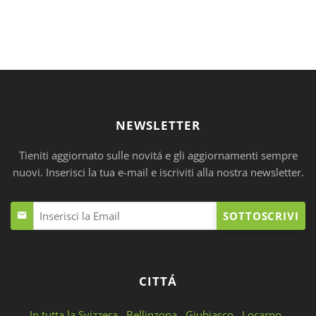
NEWSLETTER
Tieniti aggiornato sulle novitá e gli aggiornamenti sempre
nuovi. Inserisci la tua e-mail e iscriviti alla nostra newsletter.
SOTTOSCRIVI
CITTÁ
In tutta la Svizzera
Bellinzona
Giubiasco
Locarno