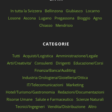
In tutta la Svizzera
Bellinzona
Giubiasco
Locarno
Losone
Ascona
Lugano
Pregassona
Bioggio
Agno
Chiasso
Mendrisio
CATEGORIE
Tutti
Acquisti/Logistica
Amministrazione/Legale
Arti/Creativita'
Consulenti
Dirigenti
Educazione/Corsi
Finanza/Banca/Auditing
Industria Orologiera/Gioielleria/Ottica
IT/Telecomunicazioni
Marketing
Hotel/Turismo/Gastronomia
Redazioni/Documentazioni
Risorse Umane
Salute e Farmaceutico
Scienze Naturali
Tecnici/Ingegneri
Vendita/Distribuzione
Altro