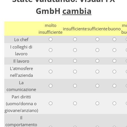
GmbH
cambia
molto
mo
insufficiente
sufficiente
buono
insufficiente
bu
Lo chef
I colleghi di
lavoro
Il lavoro
L'atmosfere
nell'azienda
La
comunicazione
Pari diritti
(uomo/donna o
giovane/anziano)
Il
comportamento