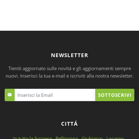
NEWSLETTER
Tieniti aggiornato sulle novitá e gli aggiornamenti sempre
nuovi. Inserisci la tua e-mail e iscriviti alla nostra newsletter.
SOTTOSCRIVI
CITTÁ
In tutta la Svizzera
Bellinzona
Giubiasco
Locarno