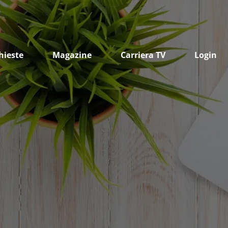
hieste
Magazine
Carriera TV
Login