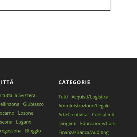
CITTÁ
CATEGORIE
n tutta la Svizzera
Tutti
Acquisti/Logistica
ellinzona
Giubiasco
Amministrazione/Legale
ocarno
Losone
Arti/Creativita'
Consulenti
scona
Lugano
Dirigenti
Educazione/Corsi
regassona
Bioggio
Finanza/Banca/Auditing