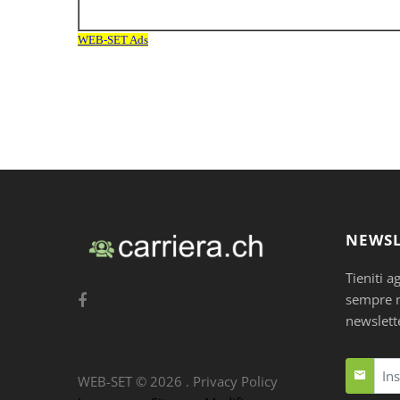
NEWSL
Tieniti a
sempre nu
newslett
WEB-SET ©
2026
.
Privacy Policy