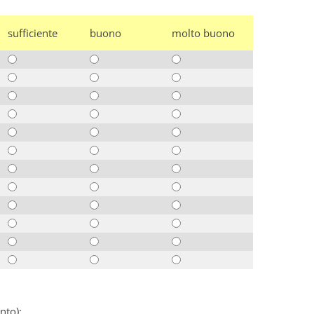
sufficiente
buono
molto buono
nto):