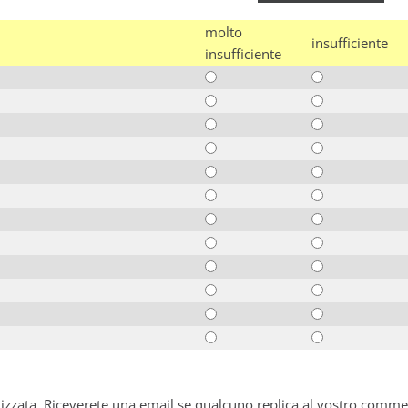
molto
insufficiente
insufficiente
alizzata. Riceverete una email se qualcuno replica al vostro comme