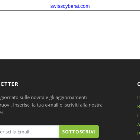
ETTER
ggiornato sulle novitá e gli aggiornamenti
I
ovi. Inserisci la tua e-mail e iscriviti alla nostra
B
er.
L
A
SOTTOSCRIVI
P