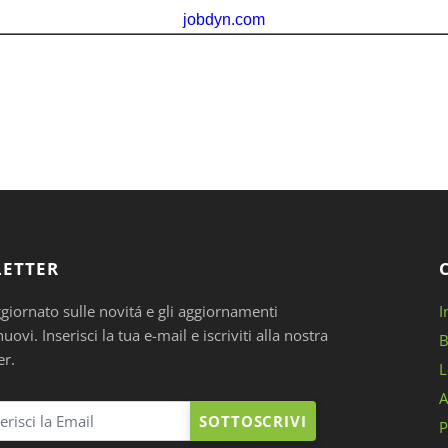
ETTER
ggiornato sulle novitá e gli aggiornamenti
I
ovi. Inserisci la tua e-mail e iscriviti alla nostra
B
er.
L
A
SOTTOSCRIVI
P