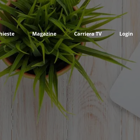
hieste
Magazine
Carriera TV
Login