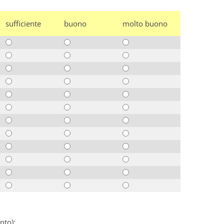
sufficiente
buono
molto buono
nto):