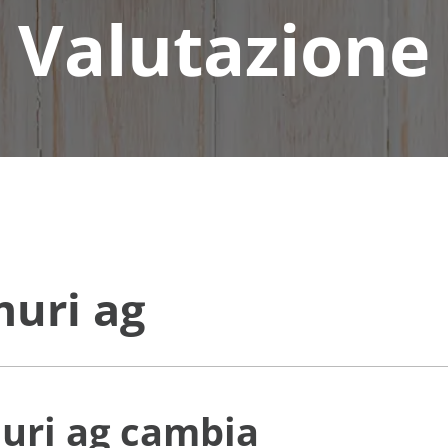
Valutazione
muri ag
uri ag
cambia