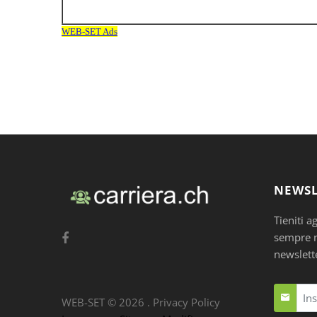
NEWSL
Tieniti a
sempre nu
newslett
WEB-SET ©
2026
.
Privacy Policy