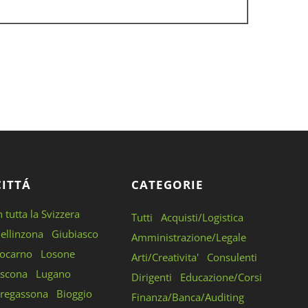
CITTÁ
CATEGORIE
n tutta la Svizzera
Tutti
Acquisti/Logistica
ellinzona
Giubiasco
Amministrazione/Legale
ocarno
Losone
Arti/Creativita'
Consulenti
scona
Lugano
Dirigenti
Educazione/Corsi
regassona
Bioggio
Finanza/Banca/Auditing