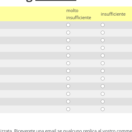
molto
insufficiente
insufficiente
alizzata. Riceverete una email se qualcuno replica al vostro comme