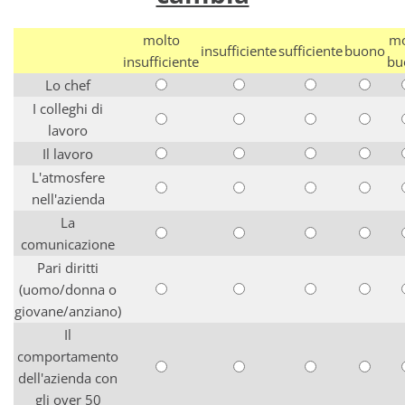
molto
mo
insufficiente
sufficiente
buono
insufficiente
bu
Lo chef
I colleghi di
lavoro
Il lavoro
L'atmosfere
nell'azienda
La
comunicazione
Pari diritti
(uomo/donna o
giovane/anziano)
Il
comportamento
dell'azienda con
gli over 50