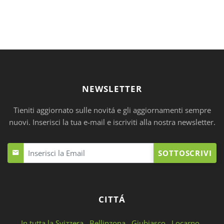
NEWSLETTER
Tieniti aggiornato sulle novitá e gli aggiornamenti sempre
nuovi. Inserisci la tua e-mail e iscriviti alla nostra newsletter.
SOTTOSCRIVI
CITTÁ
In tutta la Svizzera
Bellinzona
Giubiasco
Locarno