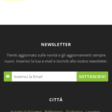
NEWSLETTER
Tieniti aggiornato sulle novitá e gli aggiornamenti sempre
nuovi. Inserisci la tua e-mail e iscriviti alla nostra newsletter.
SOTTOSCRIVI
CITTÁ
In tutta la Svizzera
Bellinzona
Giubiasco
Locarno