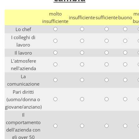
molto
mo
insufficiente
sufficiente
buono
insufficiente
bu
Lo chef
I colleghi di
lavoro
Il lavoro
L'atmosfere
nell'azienda
La
comunicazione
Pari diritti
(uomo/donna o
giovane/anziano)
Il
comportamento
dell'azienda con
gli over 50