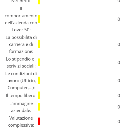
Pari diritti:
0
Il
comportamento
0
dell'azienda con
i over 50:
La possibilitá di
carriera e di
0
formazione:
Lo stipendio e i
0
serivizi sociali:
Le condizioni di
lavoro (Ufficio,
0
Computer,...):
Il tempo libero:
0
L'immagine
0
aziendale:
Valutazione
0
complessiva: