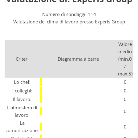
Numero di sondaggi: 114
Valutazione del clima di lavoro presso Experis Group
Valore
medio
Criteri
Diagramma a barre
(min.0
/
max.5)
Lo chef:
0
I colleghi:
0
Il lavoro:
0
L'atmosfera di
0
lavoro:
La
0
comunicazione: