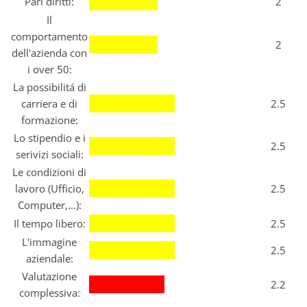
Pari diritti:
2
Il
comportamento
2
dell'azienda con
i over 50:
La possibilitá di
carriera e di
2.5
formazione:
Lo stipendio e i
2.5
serivizi sociali:
Le condizioni di
lavoro (Ufficio,
2.5
Computer,...):
Il tempo libero:
2.5
L'immagine
2.5
aziendale:
Valutazione
2.2
complessiva: