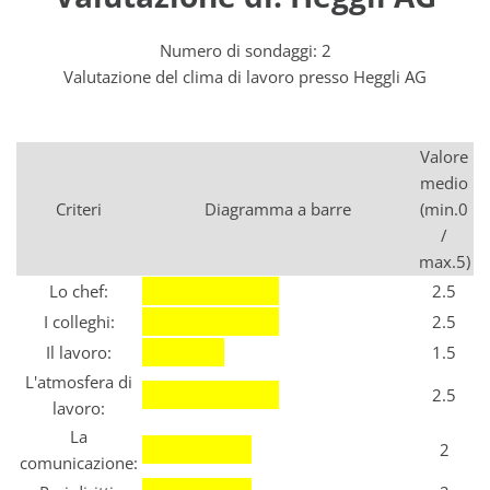
Numero di sondaggi: 2
Valutazione del clima di lavoro presso Heggli AG
Valore
medio
Criteri
Diagramma a barre
(min.0
/
max.5)
Lo chef:
2.5
I colleghi:
2.5
Il lavoro:
1.5
L'atmosfera di
2.5
lavoro:
La
2
comunicazione: