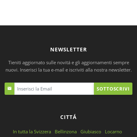
NEWSLETTER
Tieniti aggiornato sulle novitá e gli aggiornamenti sempre
nuovi. Inserisci la tua e-mail e iscriviti alla nostra newsletter.
SOTTOSCRIVI
CITTÁ
In tutta la Svizzera
Bellinzona
Giubiasco
Locarno