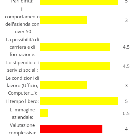
Pari diritti:
5
Il
comportamento
3
dell'azienda con
i over 50:
La possibilitá di
carriera e di
4.5
formazione:
Lo stipendio e i
4.5
serivizi sociali:
Le condizioni di
lavoro (Ufficio,
3
Computer,...):
Il tempo libero:
5
L'immagine
0.5
aziendale:
Valutazione
4
complessiva: