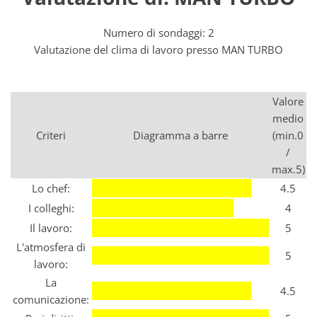
Numero di sondaggi: 2
Valutazione del clima di lavoro presso MAN TURBO
Valore
medio
Criteri
Diagramma a barre
(min.0
/
max.5)
Lo chef:
4.5
I colleghi:
4
Il lavoro:
5
L'atmosfera di
5
lavoro:
La
4.5
comunicazione: