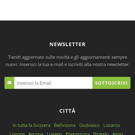
NEWSLETTER
Tieniti aggiornato sulle novitá e gli aggiornamenti sempre
nuovi. Inserisci la tua e-mail e iscriviti alla nostra newsletter.
SOTTOSCRIVI
CITTÁ
In tutta la Svizzera
Bellinzona
Giubiasco
Locarno
Losone
Ascona
Lugano
Pregassona
Bioggio
Agno