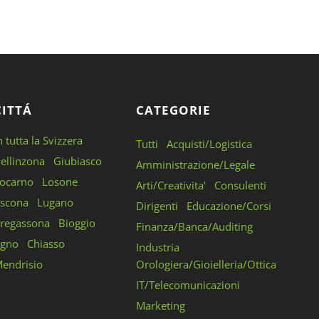
CITTÁ
CATEGORIE
n tutta la Svizzera
Tutti
Acquisti/Logistica
ellinzona
Giubiasco
Amministrazione/Legale
ocarno
Losone
Arti/Creativita'
Consulenti
scona
Lugano
Dirigenti
Educazione/Corsi
regassona
Bioggio
Finanza/Banca/Auditing
gno
Chiasso
Industria
endrisio
Orologiera/Gioielleria/Ottica
IT/Telecomunicazioni
Marketing