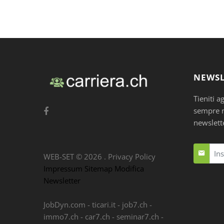
NEWSL
Tieniti a
sempre nu
newslett
WEB-SET ©
2026
.
Privacy Policy
Impressum
Sitemap
Modifica
Newsletter
JobDyn.com
-
ticari.it
-
job7.ch
-
immo7.ch
-
car7.ch
-
seminar7.ch
-