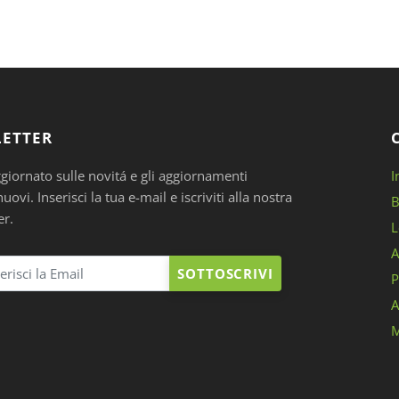
ETTER
ggiornato sulle novitá e gli aggiornamenti
I
ovi. Inserisci la tua e-mail e iscriviti alla nostra
B
er.
L
A
SOTTOSCRIVI
P
A
M