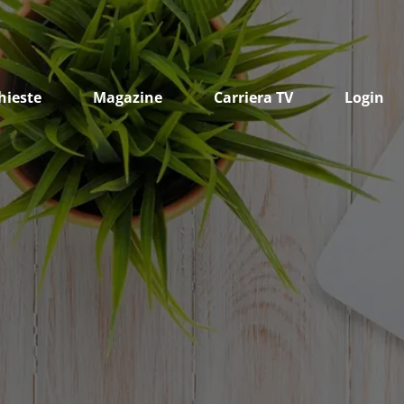
hieste
Magazine
Carriera TV
Login