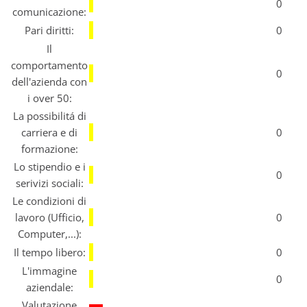
0
comunicazione:
Pari diritti:
0
Il
comportamento
0
dell'azienda con
i over 50:
La possibilitá di
carriera e di
0
formazione:
Lo stipendio e i
0
serivizi sociali:
Le condizioni di
lavoro (Ufficio,
0
Computer,...):
Il tempo libero:
0
L'immagine
0
aziendale:
Valutazione