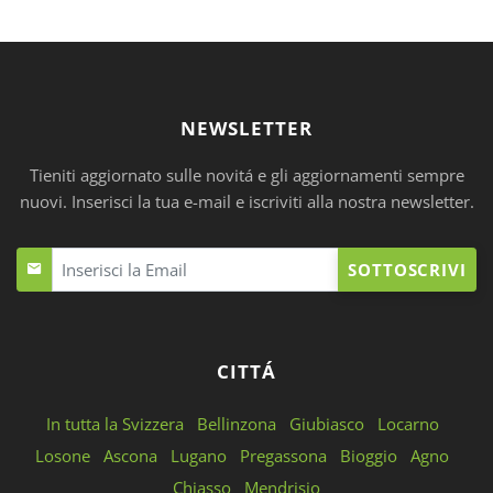
NEWSLETTER
Tieniti aggiornato sulle novitá e gli aggiornamenti sempre
nuovi. Inserisci la tua e-mail e iscriviti alla nostra newsletter.
SOTTOSCRIVI
CITTÁ
In tutta la Svizzera
Bellinzona
Giubiasco
Locarno
Losone
Ascona
Lugano
Pregassona
Bioggio
Agno
Chiasso
Mendrisio