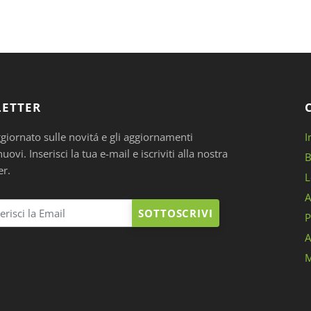
ETTER
ggiornato sulle novitá e gli aggiornamenti
I
ovi. Inserisci la tua e-mail e iscriviti alla nostra
B
er.
L
A
SOTTOSCRIVI
P
A
M