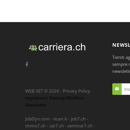
NEWSL
Tieniti a
sempre nu
newslett
WEB-SET ©
2026
.
Privacy Policy
Impressum
Sitemap
Modifica
Newsletter
JobDyn.com
-
ticari.it
-
job7.ch
-
immo7.ch
-
car7.ch
-
seminar7.ch
-