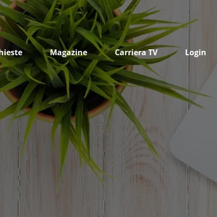
hieste
Magazine
Carriera TV
Login