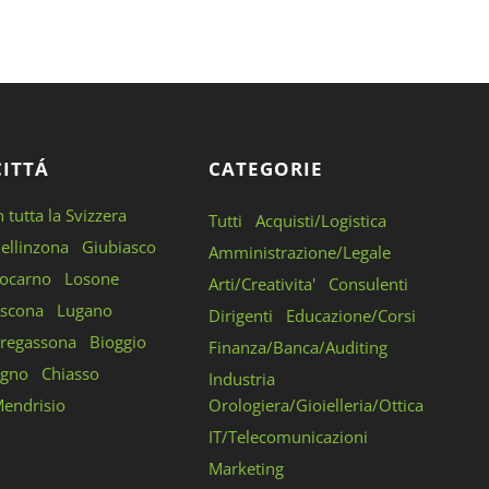
CITTÁ
CATEGORIE
n tutta la Svizzera
Tutti
Acquisti/Logistica
ellinzona
Giubiasco
Amministrazione/Legale
ocarno
Losone
Arti/Creativita'
Consulenti
scona
Lugano
Dirigenti
Educazione/Corsi
regassona
Bioggio
Finanza/Banca/Auditing
gno
Chiasso
Industria
endrisio
Orologiera/Gioielleria/Ottica
IT/Telecomunicazioni
Marketing