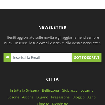
NEWSLETTER
Tieniti aggiornato sulle novitá e gli aggiornamenti sempre
nuovi. Inserisci la tua e-mail e iscriviti alla nostra newsletter.
SOTTOSCRIVI
CITTÁ
In tutta la Svizzera
Bellinzona
Giubiasco
Locarno
Losone
Ascona
Lugano
Pregassona
Bioggio
Agno
Chiasso
Mendrisio